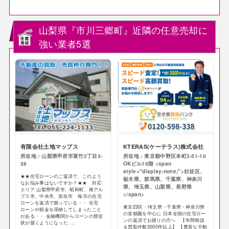
山梨県『市川三郷町』近隣の任意売却に
強い業者5選
有限会社土地マップス
KTERAS(ケーテラス)株式会社
所在地：山梨県甲府市富竹2丁目3-
所在地：東京都中野区本町2-51-10
38
OKビル10階 <span
style="display:none;">杉並区、
★★住宅ローンのご返済で、このよう
栃木県、群馬県、千葉県、神奈川
なお悩み事はないですか？★★ 対応
県、埼玉県、山梨県、長野県
エリア 山梨県甲府市、昭和町、南アル
</span>
プス市、中央市、笛吹市 毎月の住宅
ローンを返済で困っている・・ 住宅
東京23区・埼玉県・千葉県・神奈川県
ローンや税金を滞納してしまったこと
の首都圏を中心に 日本全国の住宅ロー
がある・・ 金融機関からローンの督促
ンの返済でお困りの方へ 【年間相談
状が届くようになった ...
＆買取件数3000件以上】 【豊富な不動