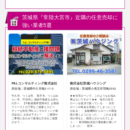
茨城県『常陸大宮市』近隣の任意売却に
強い業者5選
PALコンサルティング株式会社
株式会社茨城ハウジング
所在地：茨城県牛久市南2-11-2
所在地：茨城県小美玉市羽鳥2582
牛久市、つくば市、 取手市、つくばみ
★★住宅ローンで、このようなお悩み
らい市、守谷市に 相続不動産をお持ち
事はないですか？★★ 毎月の住宅
の方へ 【不動産業界歴36年】 お客様
ローンを返済で困っている・・ 住宅
ファーストの丁寧なご提案とスピー
ローンや税金を滞納してしまったこと
ディーな対応 PALコンサルティング株
がある・・ 金融機関からローンの督促
式会社に お任せ下さい！ ご要望や
状が届くようになった・・ このまま返
ご事情に合わせて最適な方法をご提案
済が滞ると、競売にかけられてしま
させて ...
う・・ 競売開始決定の通知書が届いて
しまった・・ 競売 ...