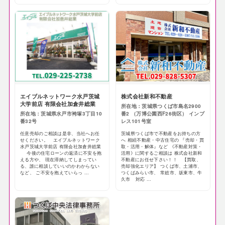
エイブルネットワーク水戸茨城
株式会社新和不動産
大学前店 有限会社加倉井総業
所在地：茨城県つくば市島名2900
所在地：茨城県水戸市袴塚3丁目10
番2 （万博公園西F26街区） インプ
番32号
レス101号室
任意売却のご相談は是非、当社へお任
茨城県つくば市で不動産をお持ちの方
せください。 エイブルネットワーク
へ 相続不動産・中古住宅の 『売却・買
水戸茨城大学前店 有限会社加倉井総業
取・活用・解体』など 《不動産対策・
今後の住宅ローンの返済に不安を抱
活用》に関するご相談は 株式会社新和
える方や、 現在滞納してしまってい
不動産にお任せ下さい！！ 【買取、
る、誰に相談していいのかわからない
売却強化エリア】 つくば市、土浦市、
など、 ご不安を抱えていらっ ...
つくばみらい市、 常総市、坂東市、牛
久市 対応 ...