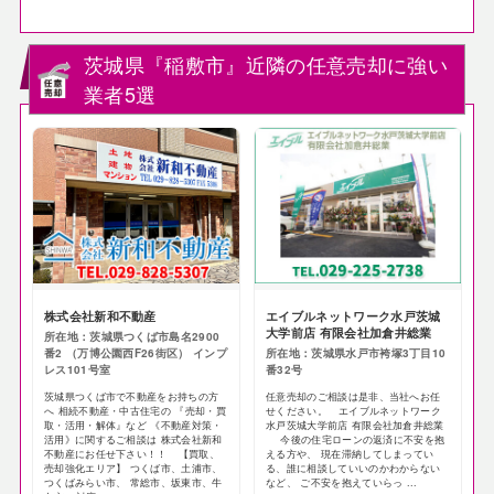
茨城県『稲敷市』近隣の任意売却に強い
業者5選
株式会社新和不動産
エイブルネットワーク水戸茨城
大学前店 有限会社加倉井総業
所在地：茨城県つくば市島名2900
番2 （万博公園西F26街区） インプ
所在地：茨城県水戸市袴塚3丁目10
レス101号室
番32号
茨城県つくば市で不動産をお持ちの方
任意売却のご相談は是非、当社へお任
へ 相続不動産・中古住宅の 『売却・買
せください。 エイブルネットワーク
取・活用・解体』など 《不動産対策・
水戸茨城大学前店 有限会社加倉井総業
活用》に関するご相談は 株式会社新和
今後の住宅ローンの返済に不安を抱
不動産にお任せ下さい！！ 【買取、
える方や、 現在滞納してしまってい
売却強化エリア】 つくば市、土浦市、
る、誰に相談していいのかわからない
つくばみらい市、 常総市、坂東市、牛
など、 ご不安を抱えていらっ ...