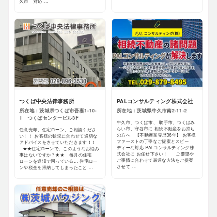
久市 対応 ...
つくば中央法律事務所
PALコンサルティング株式会社
所在地：茨城県つくば市吾妻1-10-
所在地：茨城県牛久市南2-11-2
1 つくばセンタービル3F
牛久市、つくば市、 取手市、つくばみ
らい市、守谷市に 相続不動産をお持ち
任意売却、住宅ローン、ご相談くださ
の方へ 【不動産業界歴36年】 お客様
い！！ お客様の状況に合わせて適切な
ファーストの丁寧なご提案とスピー
アドバイスをさせていただきます！！
ディーな対応 PALコンサルティング株
★★住宅ローンで、このようなお悩み
式会社に お任せ下さい！ ご要望や
事はないですか？★★ 毎月の住宅
ご事情に合わせて最適な方法をご提案
ローンを返済で困っている… 住宅ロー
させて ...
ンや税金を滞納してしまったこと ...