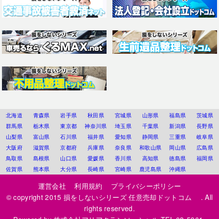
北海道
青森県
岩手県
秋田県
宮城県
山形県
福島県
茨城県
群馬県
栃木県
東京都
神奈川県
埼玉県
千葉県
新潟県
長野県
山梨県
富山県
石川県
福井県
愛知県
静岡県
三重県
岐阜県
大阪府
滋賀県
京都府
兵庫県
奈良県
和歌山県
岡山県
広島県
鳥取県
島根県
山口県
愛媛県
香川県
高知県
徳島県
福岡県
佐賀県
熊本県
大分県
長崎県
宮崎県
鹿児島県
沖縄県
運営会社
利用規約
プライバシーポリシー
© copyright 2015
損をしないシリーズ 任意売却ドットコム
. All
rights reserved.