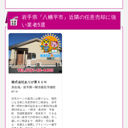
岩手県『八幡平市』近隣の任意売却に強
い業者5選
株式会社ありが東ＳＵＮ
所在地：岩手県一関市萩荘字袋田
97-4
住宅ローンの返済にお困りなら、競売
になる前に任意売却のご相談を。岩手
県一関市の株式会社ありが東SUNは業
歴20年以上。一関市・奥州市・平泉
町、宮城県栗原市・登米市で、できる
だけ良い条件での売却から残債・引っ
越しのご相談まで、税理士・司法書
士・弁護士と連携しプライバシー厳守