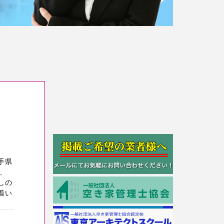
手県
、
しの
着い