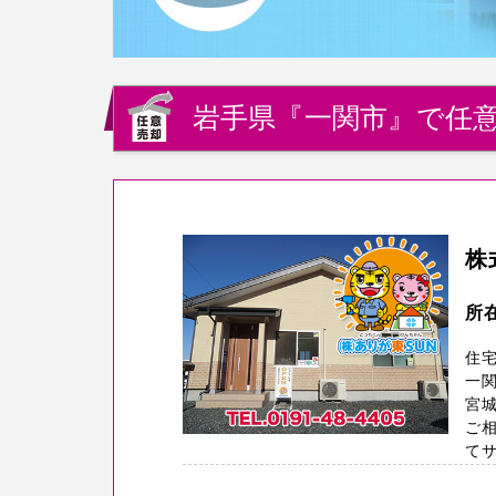
岩手県『一関市』で任意
株
所
住
一関
宮
ご
て