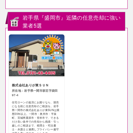
岩手県『盛岡市』近隣の任意売却に強い
業者5選
株式会社ありが東ＳＵＮ
所在地：岩手県一関市萩荘字袋田
97-4
住宅ローンの返済にお困りなら、競売
になる前に任意売却のご相談を。岩手
県一関市の株式会社ありが東SUNは業
歴20年以上。一関市・奥州市・平泉
町、宮城県栗原市・登米市で、できる
だけ良い条件での売却から残債・引っ
越しのご相談まで、税理士・司法書
士・弁護士と連携しプライバシー厳守