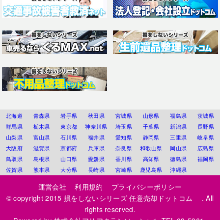
北海道
青森県
岩手県
秋田県
宮城県
山形県
福島県
茨城県
群馬県
栃木県
東京都
神奈川県
埼玉県
千葉県
新潟県
長野県
山梨県
富山県
石川県
福井県
愛知県
静岡県
三重県
岐阜県
大阪府
滋賀県
京都府
兵庫県
奈良県
和歌山県
岡山県
広島県
鳥取県
島根県
山口県
愛媛県
香川県
高知県
徳島県
福岡県
佐賀県
熊本県
大分県
長崎県
宮崎県
鹿児島県
沖縄県
運営会社
利用規約
プライバシーポリシー
© copyright 2015
損をしないシリーズ 任意売却ドットコム
. All
rights reserved.