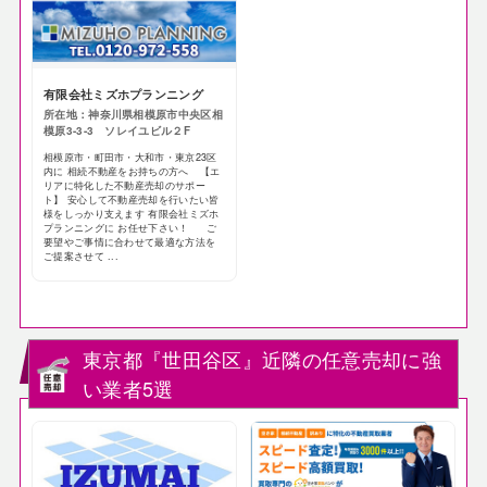
有限会社ミズホプランニング
所在地：神奈川県相模原市中央区相
模原3-3-3 ソレイユビル２F
相模原市・町田市・大和市・東京23区
内に 相続不動産をお持ちの方へ 【エ
リアに特化した不動産売却のサポー
ト】 安心して不動産売却を行いたい皆
様をしっかり支えます 有限会社ミズホ
プランニングに お任せ下さい！ ご
要望やご事情に合わせて最適な方法を
ご提案させて ...
東京都『世田谷区』近隣の任意売却に強
い業者5選