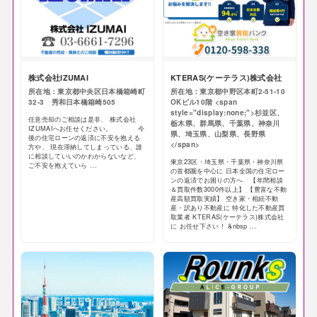
株式会社IZUMAI
KTERAS(ケーテラス)株式会社
所在地：東京都中央区日本橋箱崎町
所在地：東京都中野区本町2-51-10
32-3 秀和日本橋箱崎505
OKビル10階 <span
style="display:none;">杉並区、
任意売却のご相談は是非、 株式会社
栃木県、群馬県、千葉県、神奈川
IZUMAIへお任せください。 今
県、埼玉県、山梨県、長野県
後の住宅ローンの返済に不安を抱える
</span>
方や、 現在滞納してしまっている、誰
に相談していいのかわからないなど、
東京23区・埼玉県・千葉県・神奈川県
ご不安を抱えていら ...
の首都圏を中心に 日本全国の住宅ロー
ンの返済でお困りの方へ 【年間相談
＆買取件数3000件以上】 【豊富な不動
産高額買取実績】 空き家・相続不動
産・訳あり不動産に 特化した不動産買
取業者 KTERAS(ケーテラス)株式会社
に お任せ下さい！ &nbsp ...