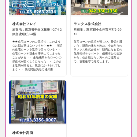
株式会社フレイ
ランクス株式会社
所在地：東京都中央区銀座1-27-12
所在地：東京都小金井市本町2-20-
銀座渡辺ビル4階
15
★★住宅ローンのご返済で、このよう
住宅ローンの返済が苦しい、督促が届
なお悩み事はないですか？★★ 毎月
いた、競売の通知が来た。小金井市の
の住宅ローンを返済で困っている・・
ランクス株式会社が、競売になる前の
住宅ローンや税金を滞納してしまった
任意売却をサポート。債権者との交渉
ことがある・・ 金融機関からローンの
から、住み続けたい方へのご提案ま
督促状が届くようになった・・ このま
で、秘密厳守で対応します。
ま返済が滞ると、競売にかけられてし
まう・・ 競売開始決定の通知書 ...
株式会社高商