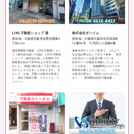
LIXIL不動産ショップ 葵
株式会社ダハイム
所在地：大阪府大阪市生野区巽東2
所在地：大阪府大阪市北区浪花町
丁目3-33
13番38号 千代田ビル北館6階
地域密着型不動産、LIXIL不動産ショッ
★★住宅ローンのご返済で、このよう
プ（株式会社葵）の強み LIXIL不動産
なお悩み事はないですか？★★ 毎月
ショップ（株式会社葵）が生野区で不
の住宅ローンを返済で困っている・・
動産業を始めて20年以上の月日が経ち
住宅ローンや税金を滞納してしまった
ました。 地域に根を張ってきた私たち
ことがある・・ 金融機関からローンの
だからこそできることがあります。 主
督促状が届くようになった・・ このま
として、土地・戸建ての販売を得意と
ま返済が滞ると、競売にかけられてし
し、自社で新築工事、リフォーム、リ
まう・・ 競売開始決定の通知書 ...
ノベーシ ...