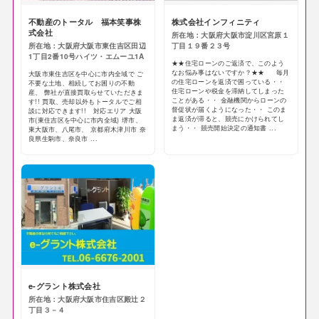
不動産のトータル 福本笑事株
株式会社インフィニティ
式会社
所在地：大阪府大阪市淀川区宮原１
所在地：大阪府大阪市東住吉区田辺
丁目１９番２３号
1丁目2番10号ハイツ・エムーユ1A
★★住宅ローンのご返済で、このよう
なお悩み事はないですか？★★ 毎月
大阪市東住吉区を中心に市内全域で ご
の住宅ローンを返済で困っている・・
不要な土地、相続してお困りの不動
住宅ローンや税金を滞納してしまった
産、 弊社が直接買取らせていただきま
ことがある・・ 金融機関からローンの
す!! 買取、売却以外もトータルでご相
督促状が届くようになった・・ このま
談に対応できます!! 対応エリア 大阪
ま返済が滞ると、競売にかけられてし
市(東住吉区を中心に市内全域) 堺市、
まう・・ 競売開始決定の通知書 ...
東大阪市、八尾市、 京都府木津川市 奈
良県生駒市、奈良市 ...
e-グラント株式会社
所在地：大阪府大阪市住吉区殿辻２
丁目３－４