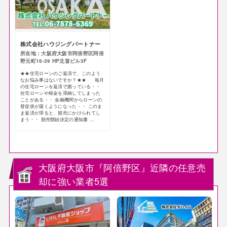
株式会社ハウジングパートナー
所在地：大阪府大阪市阿倍野区阿倍
野元町18-39 HP北畠ビル3F
★★住宅ローンのご返済で、このよう
なお悩み事はないですか？★★ 毎月
の住宅ローンを返済で困っている・・
住宅ローンや税金を滞納してしまった
ことがある・・ 金融機関からローンの
督促状が届くようになった・・ このま
ま返済が滞ると、競売にかけられてし
まう・・ 競売開始決定の通知書 ...
大阪府大阪市『阿倍野区』近隣の任意売
却に強い業者5選